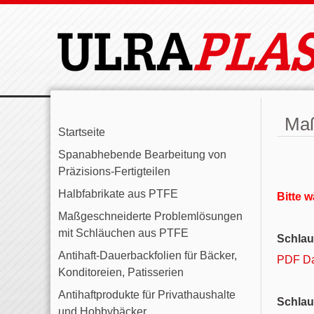
Maß
Startseite
Spanabhebende Bearbeitung von
Präzisions-Fertigteilen
Halbfabrikate aus PTFE
Bitte 
Maßgeschneiderte Problemlösungen
mit Schläuchen aus PTFE
Schlau
Antihaft-Dauerbackfolien für Bäcker,
PDF Da
Konditoreien, Patisserien
Antihaftprodukte für Privathaushalte
Schla
und Hobbybäcker